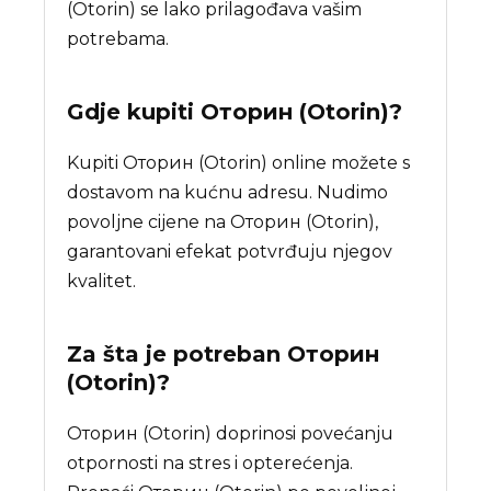
(Otorin) se lako prilagođava vašim
potrebama.
Gdje kupiti
Оторин (Otorin)
?
Kupiti Оторин (Otorin) online možete s
dostavom na kućnu adresu. Nudimo
povoljne cijene na Оторин (Otorin),
garantovani efekat potvrđuju njegov
kvalitet.
Za šta je potreban
Оторин
(Otorin)
?
Оторин (Otorin) doprinosi povećanju
otpornosti na stres i opterećenja.