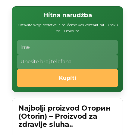
Hitna narudžba
Ostavite svoje podatke, a mi ćemo vas kontaktirati u roku
od 10 minuta
Kupiti
Najbolji proizvod Оторин
(Otorin) – Proizvod za
zdravlje sluha..