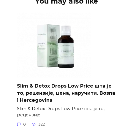
You may also like
Slim & Detox Drops Low Price шта је
то, рецензије, цена, наручити. Bosna
i Hercegovina
Slim & Detox Drops Low Price шта је то,
рецензије
0
322