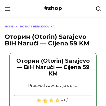
Skip
#shop
to
content
HOME
»
BOSNA I HERCEGOVINA
Оторин (Otorin) Sarajevo —
BiH Naruči — Cijena 59 KM
Оторин (Otorin) Sarajevo
— BiH Naruči — Cijena 59
KM
Proizvod za zdravlje sluha.
4.8/5