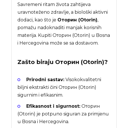
Savremeni ritam života zahtijeva
uravnoteženo zdravlje, a biološki aktivni
dodaci, kao što je
Оторин (Otorin)
,
pomažu nadoknaditi manjak korisnih
materija. Kupiti Оторин (Otorin) u Bosna
i Hercegovina može se sa dostavom.
Zašto biraju
Оторин (Otorin)
?
Prirodni sastav:
Visokokvalitetni
biljni ekstrakti čini Оторин (Otorin)
sigurnim i efikasnim.
Efikasnost i sigurnost:
Оторин
(Otorin) je potpuno siguran za primjenu
u Bosna i Hercegovina.