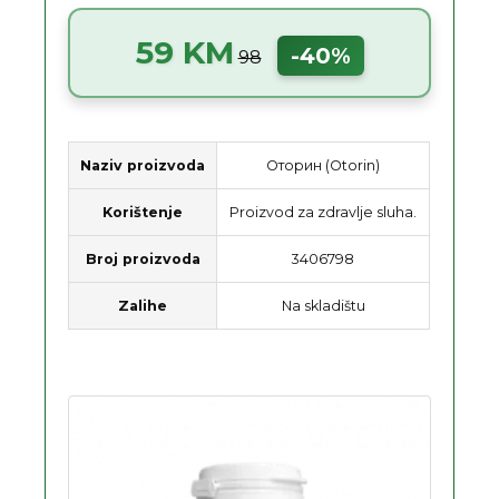
59 KM
-40%
98
Naziv proizvoda
Оторин (Otorin)
Korištenje
Proizvod za zdravlje sluha.
Broj proizvoda
3406798
Zalihe
Na skladištu