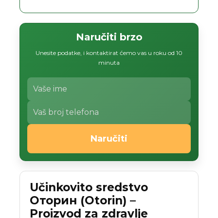
Naručiti brzo
Unesite podatke, i kontaktirat ćemo vas u roku od 10
minuta
Naručiti
Učinkovito sredstvo
Оторин (Otorin) –
Proizvod za zdravlje