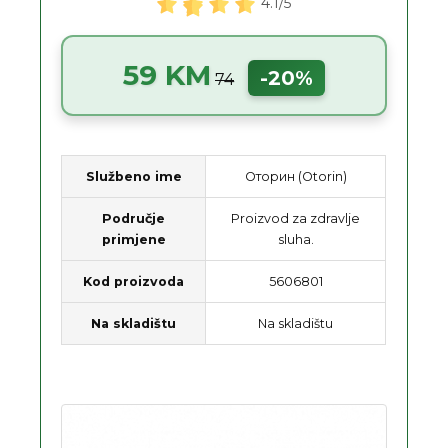
4.1/5
59 KM
-20%
74
Službeno ime
Оторин (Otorin)
Područje
Proizvod za zdravlje
primjene
sluha.
Kod proizvoda
5606801
Na skladištu
Na skladištu