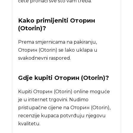
ćete pronaći sve što vam treba.
Kako primijeniti Оторин
(Otorin)?
Prema smjernicama na pakiranju,
Оторин (Otorin) se lako uklapa u
svakodnevni raspored.
Gdje kupiti
Оторин (Otorin)
?
Kupiti Оторин (Otorin) online moguće
je u internet trgovini. Nudimo
pristupačne cijene na Оторин (Otorin),
recenzije kupaca potvrđuju njegovu
kvalitetu.