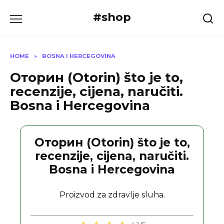
Skip
#shop
to
content
HOME
»
BOSNA I HERCEGOVINA
Оторин (Otorin) što je to,
recenzije, cijena, naručiti.
Bosna i Hercegovina
Оторин (Otorin) što je to,
recenzije, cijena, naručiti.
Bosna i Hercegovina
Proizvod za zdravlje sluha.