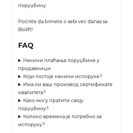
поруџбину.
Počnite da brinete o sebi već danas sa
Biolift!
FAQ
Начини плаћања поруџбине у
продавници.
Који постоје начини испоруке?
Има ли ваш производ сертификате
квалитета?
Како могу пратити своју
поруџбину?
Колико времена је потребно за
испоруку?