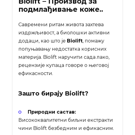
Biolift – Производ за
подмлађивање коже..
Савремени ритам живота захтева
издржљивост, а биолошки активни
додаци, као што је
Biolift
, помажу
попуњавању недостатка корисних
материја. Biolift наручити сада лако,
рецензије купаца говоре о његовој
ефикасности.
Зашто бирају
Biolift
?
Природни састав:
Висококвалитетни биљни екстракти
чини Biolift безбедним и ефикасним.