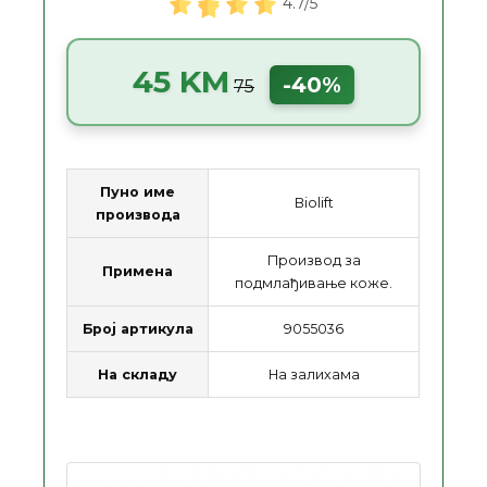
4.7/5
45 KM
-40%
75
Пуно име
Biolift
производа
Производ за
Примена
подмлађивање коже.
Број артикула
9055036
На складу
На залихама