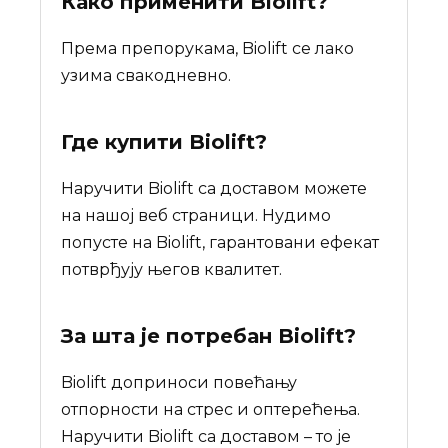
Како применити Biolift?
Према препорукама, Biolift се лако
узима свакодневно.
Где купити
Biolift
?
Наручити Biolift са доставом можете
на нашој веб страници. Нудимо
попусте на Biolift, гарантовани ефекат
потврђују његов квалитет.
За шта је потребан
Biolift
?
Biolift доприноси повећању
отпорности на стрес и оптерећења.
Наручити Biolift са доставом – то је