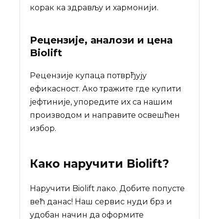
корак ка здрављу и хармонији.
Рецензије, аналози и цена
Biolift
Рецензије купаца потврђују
ефикасност. Ако тражите где купити
јефтиније, упоредите их са нашим
производом и направите освешћен
избор.
Како наручити
Biolift
?
Наручити Biolift лакo. Добите попусте
већ данас! Наш сервис нуди брз и
удобан начин да оформите