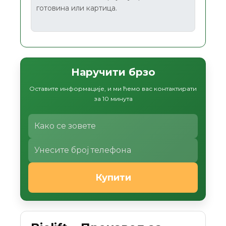
готовина или картица.
Наручити брзо
Оставите информације, и ми ћемо вас контактирати
за 10 минута
Купити