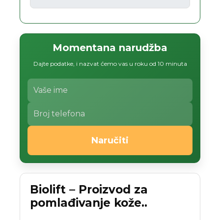
Momentana narudžba
Dajte podatke, i nazvat ćemo vas u roku od 10 minuta
Naručiti
Biolift – Proizvod za
pomlađivanje kože..