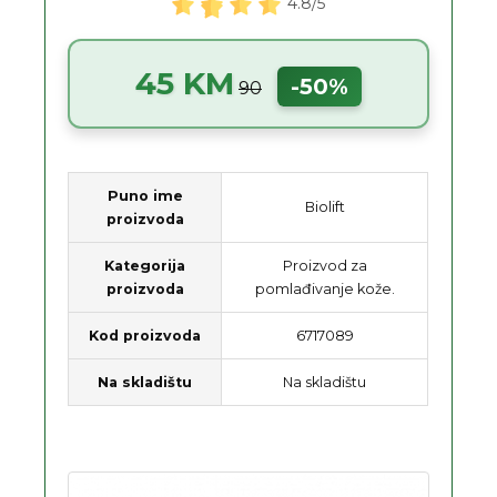
4.8/5
45 KM
-50%
90
Puno ime
Biolift
proizvoda
Kategorija
Proizvod za
proizvoda
pomlađivanje kože.
Kod proizvoda
6717089
Na skladištu
Na skladištu