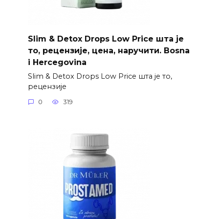
Slim & Detox Drops Low Price шта је
то, рецензије, цена, наручити. Bosna
i Hercegovina
Slim & Detox Drops Low Price шта је то,
рецензије
0
319