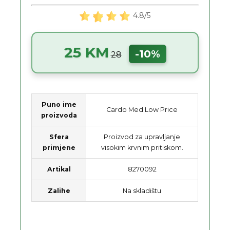
4.8/5
25 KM
-10%
28
Puno ime
Cardo Med Low Price
proizvoda
Sfera
Proizvod za upravljanje
primjene
visokim krvnim pritiskom.
Artikal
8270092
Zalihe
Na skladištu