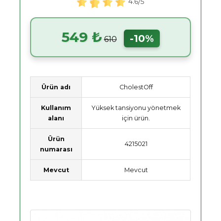
4.6/5
549 ₺
-10%
610
Ürün adı
CholestOff
Kullanım
Yüksek tansiyonu yönetmek
alanı
için ürün.
Ürün
4215021
numarası
Mevcut
Mevcut