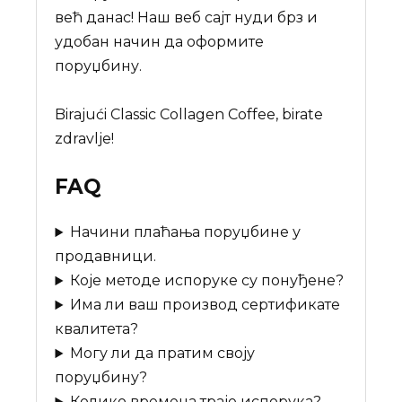
већ данас! Наш веб сајт нуди брз и
удобан начин да оформите
поруџбину.
Birajući Classic Collagen Coffee, birate
zdravlje!
FAQ
Начини плаћања поруџбине у
продавници.
Које методе испоруке су понуђене?
Има ли ваш производ сертификате
квалитета?
Могу ли да пратим своју
поруџбину?
Колико времена траје испорука?