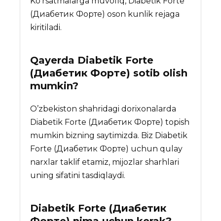
Ko’rsatmalarga muvofiq, Diabetik Forte
(Диабетик Форте) oson kunlik rejaga
kiritiladi.
Qayerda
Diabetik Forte
(Диабетик Форте)
sotib olish
mumkin?
O’zbekiston shahridagi dorixonalarda
Diabetik Forte (Диабетик Форте) topish
mumkin bizning saytimizda. Biz Diabetik
Forte (Диабетик Форте) uchun qulay
narxlar taklif etamiz, mijozlar sharhlari
uning sifatini tasdiqlaydi.
Diabetik Forte (Диабетик
Форте)
nima uchun kerak?