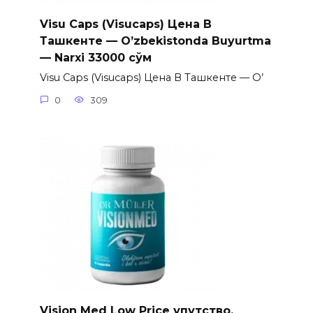
Visu Caps (Visucaps) Цена В
Ташкенте — O’zbekistonda Buyurtma
— Narxi 33000 сўм
Visu Caps (Visucaps) Цена В Ташкенте — O’
0
309
Vision Med Low Price упутство,