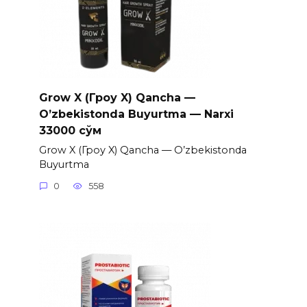
Grow X (Гроу X) Qancha —
O’zbekistonda Buyurtma — Narxi
33000 сўм
Grow X (Гроу X) Qancha — O’zbekistonda
Buyurtma
0
558