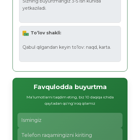
Sizning buyurtmangiz 3-5 ish kunida
yetkaziladi.
To’lov shakli:
Qabul qilgandan keyin to’lov: naqd, karta.
Favqulodda buyurtma
Ma’lumotlarni taqdim eting, biz 10 daqiqa ichida
qaytadan qo’ng’iroq qilamiz