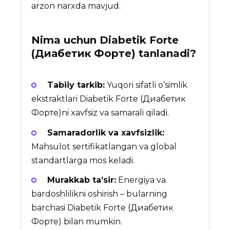
arzon narxda mavjud.
Nima uchun
Diabetik Forte
(Диабетик Форте)
tanlanadi?
Tabiiy tarkib:
Yuqori sifatli o’simlik
ekstraktlari Diabetik Forte (Диабетик
Форте)ni xavfsiz va samarali qiladi.
Samaradorlik va xavfsizlik:
Mahsulot sertifikatlangan va global
standartlarga mos keladi.
Murakkab ta’sir:
Energiya va
bardoshlilikni oshirish – bularning
barchasi Diabetik Forte (Диабетик
Форте) bilan mumkin.