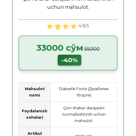
uchun mahsulot.
4.8/5
33000 сўм
55000
-40%
Mahsulot
Diabetik Forte (Диабетик
nomi
Форте)
Qon shakar darajasini
Foydalanish
normallashtirish uchun
sohalari
mahsulot.
Artikul