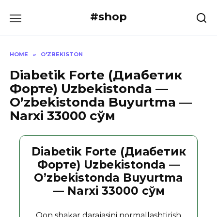
Skip
#shop
to
content
HOME
»
O'ZBEKISTON
Diabetik Forte (Диабетик
Форте) Uzbekistonda —
O’zbekistonda Buyurtma —
Narxi 33000 сўм
Diabetik Forte (Диабетик
Форте) Uzbekistonda —
O’zbekistonda Buyurtma
— Narxi 33000 сўм
Qon shakar darajasini normallashtirish