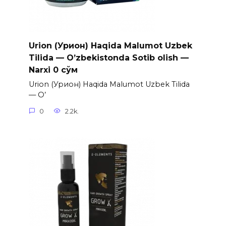
Urion (Урион) Haqida Malumot Uzbek
Tilida — O’zbekistonda Sotib olish —
Narxi 0 сўм
Urion (Урион) Haqida Malumot Uzbek Tilida
— O’
0
2.2k.