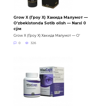
Grow X (Гроу X) Хакида Малумот —
O’zbekistonda Sotib olish — Narxi 0
сўм
Grow X (Гроу X) Хакида Малумот — O’
0
326