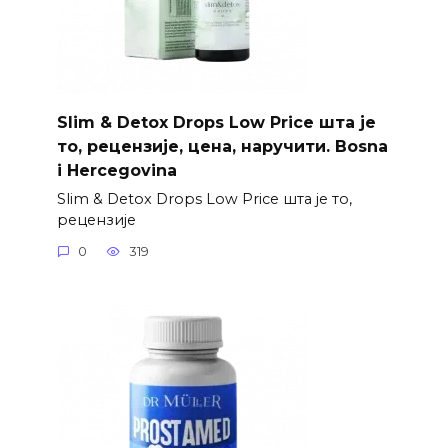
Slim & Detox Drops Low Price шта је
то, рецензије, цена, наручити. Bosna
i Hercegovina
Slim & Detox Drops Low Price шта је то,
рецензије
0
319