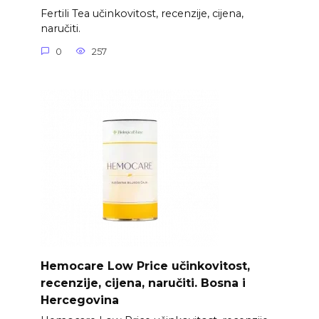
Fertili Tea učinkovitost, recenzije, cijena,
naručiti.
0
257
Hemocare Low Price učinkovitost,
recenzije, cijena, naručiti. Bosna i
Hercegovina