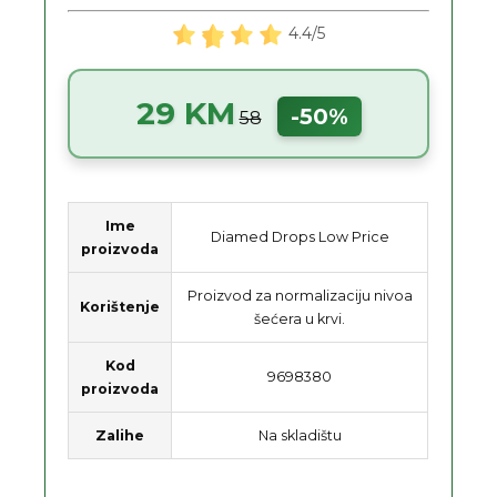
4.4/5
29 KM
-50%
58
Ime
Diamed Drops Low Price
proizvoda
Proizvod za normalizaciju nivoa
Korištenje
šećera u krvi.
Kod
9698380
proizvoda
Zalihe
Na skladištu