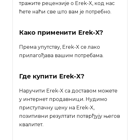
тражите рецензије о Erek-X, код нас
ћете наћи све што вам је потребно.
Како применити Erek-X?
Према упутству, Erek-X се лако
прилагођава вашим потребама.
Где купити
Erek-X
?
Наручити Erek-X са доставом можете
у интернет продавници. Нудимо
приступачну цену на Erek-X,
позитивни резултати потврђују његов
квалитет.