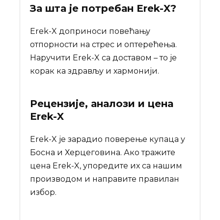
За шта је потребан
Erek-X
?
Erek-X доприноси повећању
отпорности на стрес и оптерећења.
Наручити Erek-X са доставом – то је
корак ка здрављу и хармонији.
Рецензије, аналози и цена
Erek-X
Erek-X је зарадио поверење купаца у
Босна и Херцеговина. Ако тражите
цена Erek-X, упоредите их са нашим
производом и направите правилан
избор.