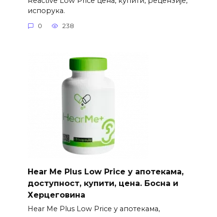
Reactive Low Price цена, купити, рецензије,
испорука.
0
238
Hear Me Plus Low Price у апотекама,
доступност, купити, цена. Босна и
Херцеговина
Hear Me Plus Low Price у апотекама,