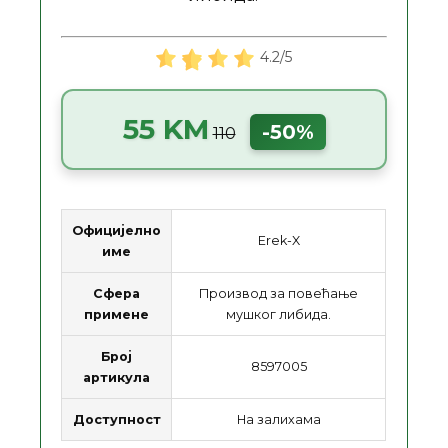
4.2/5
55 KM
-50%
110
Официјелно
Erek-X
име
Сфера
Производ за повећање
примене
мушког либида.
Број
8597005
артикула
Доступност
На залихама