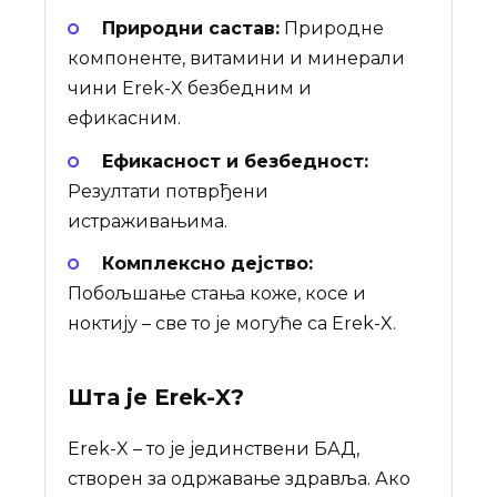
Природни састав:
Природне
компоненте, витамини и минерали
чини Erek-X безбедним и
ефикасним.
Ефикасност и безбедност:
Резултати потврђени
истраживањима.
Комплексно дејство:
Побољшање стања коже, косе и
ноктију – све то је могуће са Erek-X.
Шта је
Erek-X
?
Erek-X – то је јединствени БАД,
створен за одржавање здравља. Ако