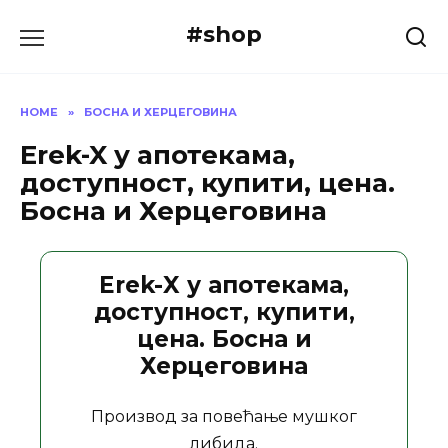
Skip
#shop
to
content
HOME
»
БОСНА И ХЕРЦЕГОВИНА
Erek-X у апотекама,
доступност, купити, цена.
Босна и Херцеговина
Erek-X у апотекама,
доступност, купити,
цена. Босна и
Херцеговина
Производ за повећање мушког
либида.