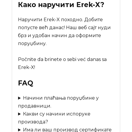
Како наручити
Erek-X
?
Наручити Erek-X походно. Добите
попусте већ данас! Наш веб сајт нуди
брз и удобан начин да оформите
поруџбину.
Počnite da brinete o sebi već danas sa
Erek-X!
FAQ
Начини плаћања поруџбине у
продавници.
Какви су начини испоруке
производа?
Има ли ваш производ сертификате