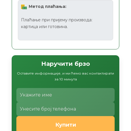
Метод плаћања:
Плаћање при пријему производа:
картица или готовина.
Наручити брзо
Оставите информације, и ми ћемо вас контактирати
за 10 минута
Купити