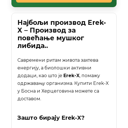
Најбољи производ Erek-
X – Производ за
повећање мушког
либида..
Савремени ритам живота захтева
енергију, а биолошки активни
додаци, као што је
Erek-X
, помажу
одржавању организма. Купити Erek-X
у Босна и Херцеговина можете са
доставом.
Зашто бирају
Erek-X
?