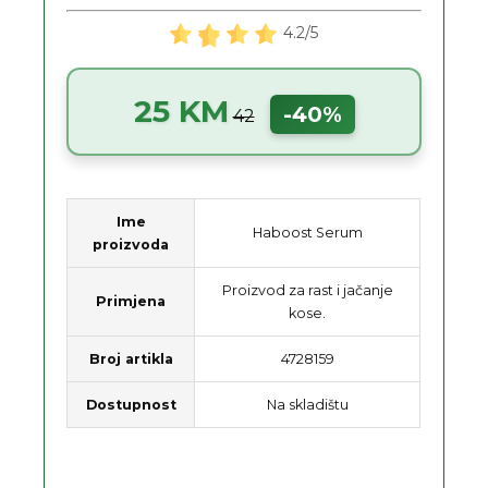
4.2/5
25 KM
-40%
42
Ime
Haboost Serum
proizvoda
Proizvod za rast i jačanje
Primjena
kose.
Broj artikla
4728159
Dostupnost
Na skladištu