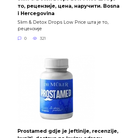
то, рецензије, цена, наручити. Bosna
i Hercegovina
Slim & Detox Drops Low Price шта је то,
рецензије
0
321
Prostamed gdje je jeftinije, recenzije,