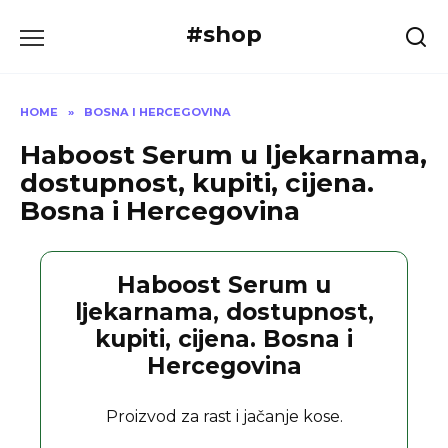
Skip
#shop
to
content
HOME
»
BOSNA I HERCEGOVINA
Haboost Serum u ljekarnama,
dostupnost, kupiti, cijena.
Bosna i Hercegovina
Haboost Serum u
ljekarnama, dostupnost,
kupiti, cijena. Bosna i
Hercegovina
Proizvod za rast i jačanje kose.