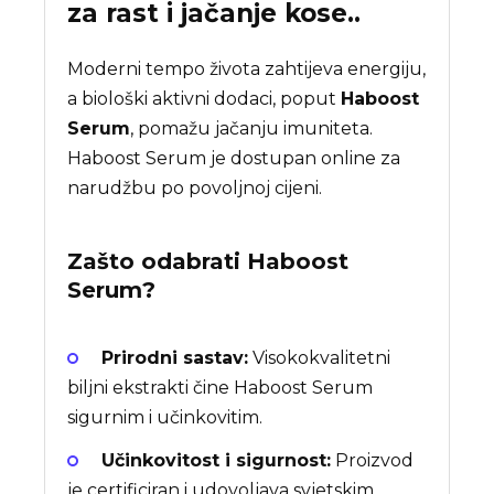
za rast i jačanje kose..
Moderni tempo života zahtijeva energiju,
a biološki aktivni dodaci, poput
Haboost
Serum
, pomažu jačanju imuniteta.
Haboost Serum je dostupan online za
narudžbu po povoljnoj cijeni.
Zašto odabrati
Haboost
Serum
?
Prirodni sastav:
Visokokvalitetni
biljni ekstrakti čine Haboost Serum
sigurnim i učinkovitim.
Učinkovitost i sigurnost:
Proizvod
je certificiran i udovoljava svjetskim