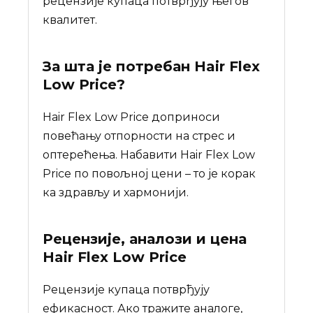
рецензије купаца потврђују његов
квалитет.
За шта је потребан
Hair Flex
Low Price
?
Hair Flex Low Price доприноси
повећању отпорности на стрес и
оптерећења. Набавити Hair Flex Low
Price по повољној цени – то је корак
ка здрављу и хармонији.
Рецензије, аналози и цена
Hair Flex Low Price
Рецензије купаца потврђују
ефикасност. Ако тражите аналоге,