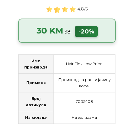
4.8/5
30 KM
-20%
38
Име
Hair Flex Low Price
производа
Производ за раст и јачину
Примена
косе.
Број
7005408
артикула
На складу
На залихама