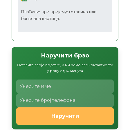
Плаћање при пријему: готовина или
банковна картица.
Наручити брзо
Оставите своје податке, и ми ћемо вас контактирати
у року од 10 минута
Наручити