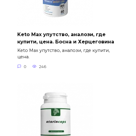
Keto Max упутство, аналози, где
купити, цена. Босна и Херцеговина
Keto Max упутство, аналози, где купити,
цена.
0
246