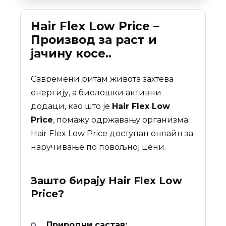
Hair Flex Low Price –
Производ за раст и
јачину косе..
Савремени ритам живота захтева
енергију, а биолошки активни
додаци, као што је
Hair Flex Low
Price
, помажу одржавању организма.
Hair Flex Low Price доступан онлайн за
наручивање по повољној цени.
Зашто бирају
Hair Flex Low
Price
?
Природни састав: