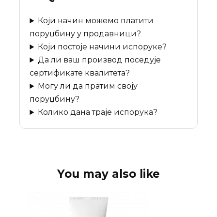
Који начин можемо платити
поруџбину у продавници?
Који постоје начини испоруке?
Да ли ваш производ поседује
сертификате квалитета?
Могу ли да пратим своју
поруџбину?
Колико дана траје испорука?
You may also like