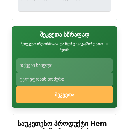
შეკვეთა სწრაფად
შეიტყვეთ ინფორმაცია, და ჩვენ დაგიკავშირდებით 10
წუთში
შეკვეთა
საუკეთესო პროდუქტი Hem