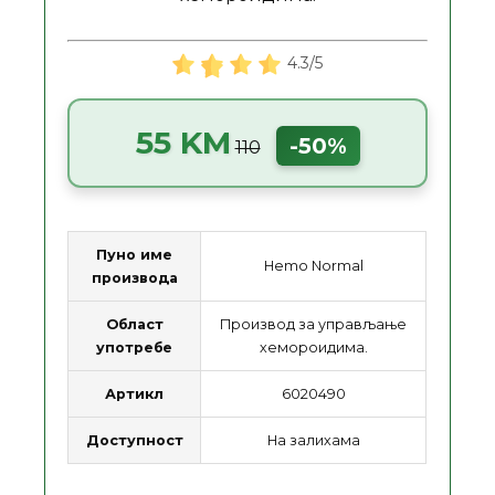
4.3/5
55 KM
-50%
110
Пуно име
Hemo Normal
производа
Област
Производ за управљање
употребе
хемороидима.
Артикл
6020490
Доступност
На залихама