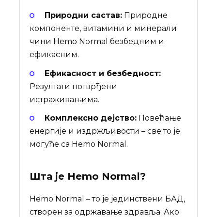
Природни састав:
Природне
компоненте, витамини и минерали
чини Hemo Normal безбедним и
ефикасним.
Ефикасност и безбедност:
Резултати потврђени
истраживањима.
Комплексно дејство:
Повећање
енергије и издржљивости – све то је
могуће са Hemo Normal.
Шта је
Hemo Normal
?
Hemo Normal – то је јединствени БАД,
створен за одржавање здравља. Ако