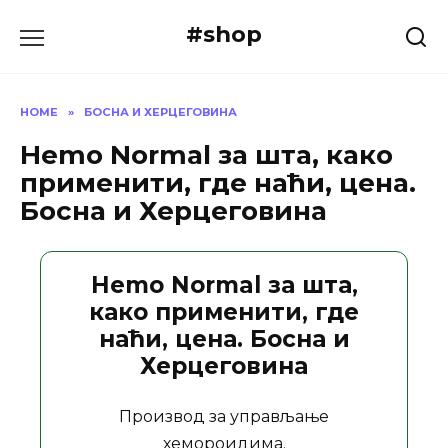
Skip
#shop
to
content
HOME
»
БОСНА И ХЕРЦЕГОВИНА
Hemo Normal за шта, како
применити, где наћи, цена.
Босна и Херцеговина
Hemo Normal за шта,
како применити, где
наћи, цена. Босна и
Херцеговина
Производ за управљање
хемороидима.