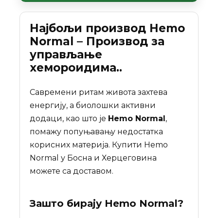
Најбољи производ Hemo
Normal – Производ за
управљање
хемороидима..
Савремени ритам живота захтева
енергију, а биолошки активни
додаци, као што је
Hemo Normal
,
помажу попуњавању недостатка
корисних материја. Купити Hemo
Normal у Босна и Херцеговина
можете са доставом.
Зашто бирају
Hemo Normal
?