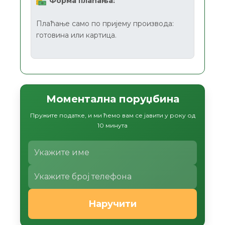
Форма плаћања:
Плаћање само по пријему производа:
готовина или картица.
Моментална поруџбина
Пружите податке, и ми ћемо вам се јавити у року од
10 минута
Наручити