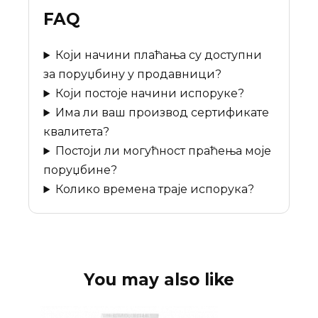
FAQ
Који начини плаћања су доступни
за поруџбину у продавници?
Који постоје начини испоруке?
Има ли ваш производ сертификате
квалитета?
Постоји ли могућност праћења моје
поруџбине?
Колико времена траје испорука?
You may also like