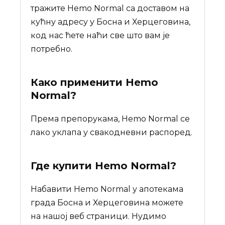
тражите Hemo Normal са доставом на
кућну адресу у Босна и Херцеговина,
код нас ћете наћи све што вам је
потребно.
Како применити Hemo
Normal?
Према препорукама, Hemo Normal се
лако уклапа у свакодневни распоред.
Где купити
Hemo Normal
?
Набавити Hemo Normal у апотекама
града Босна и Херцеговина можете
на нашој веб страници. Нудимо