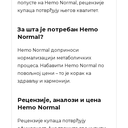
попусте на Hemo Normal, рецензије
купаца потврђују његов квалитет.
За шта је потребан
Hemo
Normal
?
Hemo Normal доприноси
нормализацији метаболичких
процеса. Набавити Hemo Normal по
повољној цени – то је корак ка
здрављу и хармонији.
Рецензије, аналози и цена
Hemo Normal
Рецензије купаца потврђују