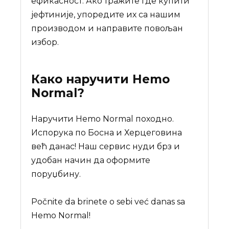
ефикасност. Ако тражите где купити
јефтиније, упоредите их са нашим
производом и направите повољан
избор.
Како наручити
Hemo
Normal
?
Наручити Hemo Normal походно.
Испорука по Босна и Херцеговина
већ данас! Наш сервис нуди брз и
удобан начин да оформите
поруџбину.
Počnite da brinete o sebi već danas sa
Hemo Normal!