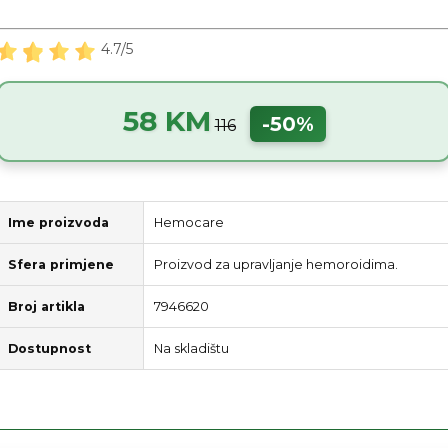
4.7/5
58 KM
-50%
116
Ime proizvoda
Hemocare
Sfera primjene
Proizvod za upravljanje hemoroidima.
Broj artikla
7946620
Dostupnost
Na skladištu