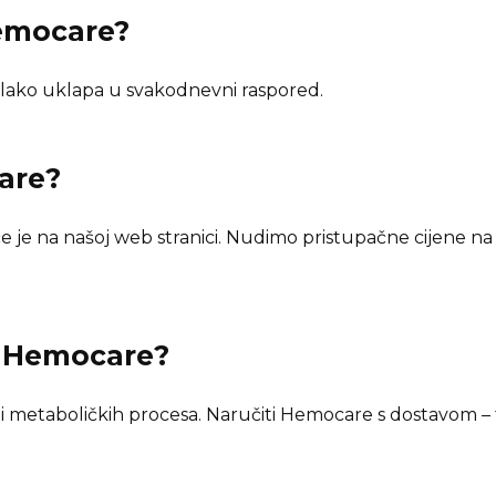
Hemocare?
ako uklapa u svakodnevni raspored.
are
?
 je na našoj web stranici. Nudimo pristupačne cijene n
n
Hemocare
?
metaboličkih procesa. Naručiti Hemocare s dostavom – t