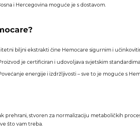
Bosna i Hercegovina moguće je s dostavom.
mocare
?
tetni biljni ekstrakti čine Hemocare sigurnim i učinkoviti
roizvod je certificiran i udovoljava svjetskim standardima
ovećanje energije i izdržljivosti – sve to je moguće s He
 prehrani, stvoren za normalizaciju metaboličkih procesa
ve što vam treba.