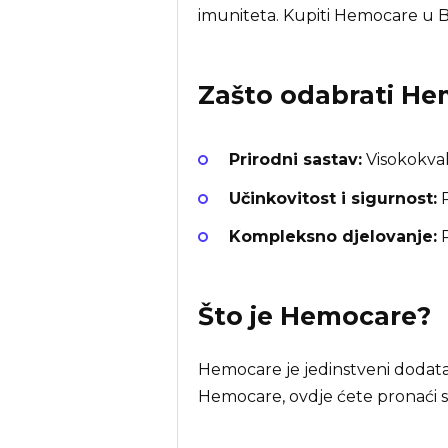
imuniteta. Kupiti Hemocare u 
Zašto odabrati
He
Prirodni sastav:
Visokokvali
Učinkovitost i sigurnost:
P
Kompleksno djelovanje:
P
Što je
Hemocare
?
Hemocare je jedinstveni dodatak
Hemocare, ovdje ćete pronaći s