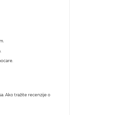
m.
.
mocare.
. Ako tražite recenzije o