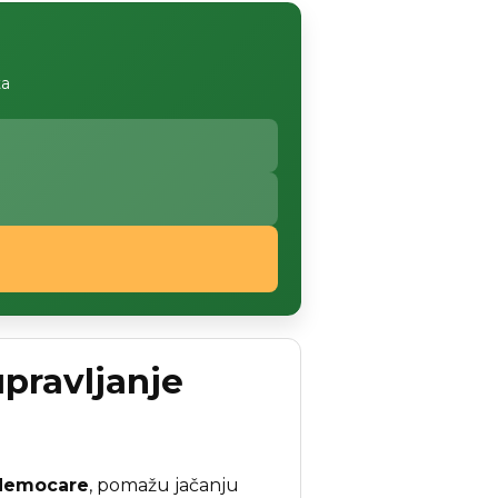
ta
pravljanje
Hemocare
, pomažu jačanju