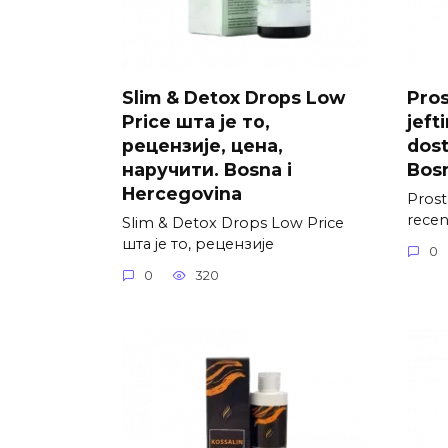
Slim & Detox Drops Low
Pros
Price шта је то,
jefti
рецензије, цена,
dost
наручити. Bosna i
Bosn
Hercegovina
Prosta
recenz
Slim & Detox Drops Low Price
шта је то, рецензије
0
0
320