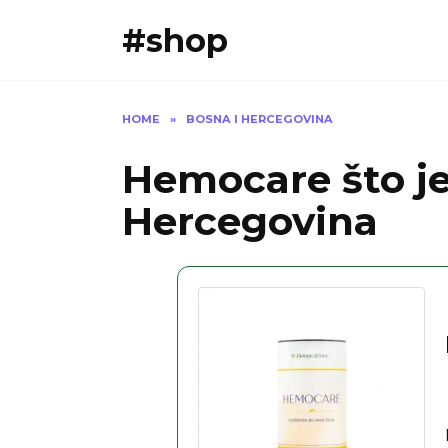
Skip
#shop
to
content
HOME
»
BOSNA I HERCEGOVINA
Hemocare što je 
Hercegovina