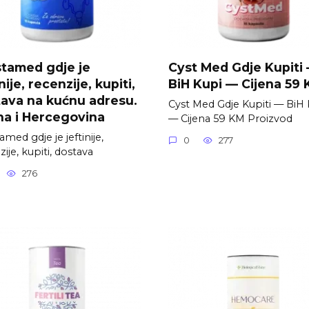
tamed gdje je
Cyst Med Gdje Kupiti
nije, recenzije, kupiti,
BiH Kupi — Cijena 59
ava na kućnu adresu.
Cyst Med Gdje Kupiti — BiH 
a i Hercegovina
— Cijena 59 KM Proizvod
med gdje je jeftinije,
0
277
ije, kupiti, dostava
276