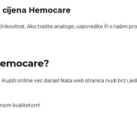
i cijena
Hemocare
kovitost. Ako tražite analoge, usporedite ih s našim pr
emocare
?
 Kupiti online već danas! Naša web stranica nudi brz i je
enom kvalitetom!