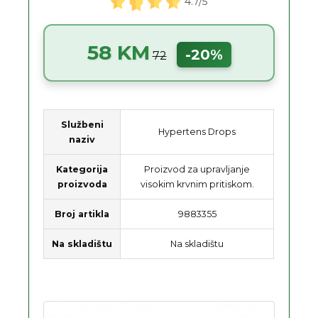
4.7/5
58 KM
-20%
72
Službeni
Hypertens Drops
naziv
Kategorija
Proizvod za upravljanje
proizvoda
visokim krvnim pritiskom.
Broj artikla
9883355
Na skladištu
Na skladištu