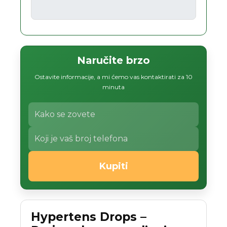
Naručite brzo
Ostavite informacije, a mi ćemo vas kontaktirati za 10
minuta
Kupiti
Hypertens Drops –