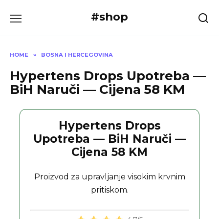
Skip
#shop
to
content
HOME
»
BOSNA I HERCEGOVINA
Hypertens Drops Upotreba —
BiH Naruči — Cijena 58 KM
Hypertens Drops
Upotreba — BiH Naruči —
Cijena 58 KM
Proizvod za upravljanje visokim krvnim
pritiskom.