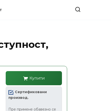
T
ступност,
Купити
Сертификовани
производ.
Пре примене обавезно се