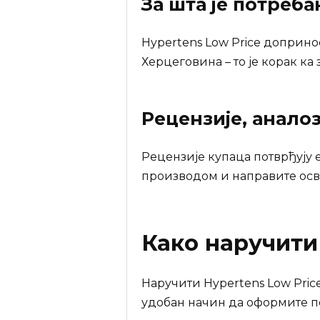
За шта је потреб
Hypertens Low Price доприно
Херцеговина – то је корак ка
Рецензије, анало
Рецензије купаца потврђују 
производом и направите осв
Како наручит
Наручити Hypertens Low Price
удобан начин да оформите п