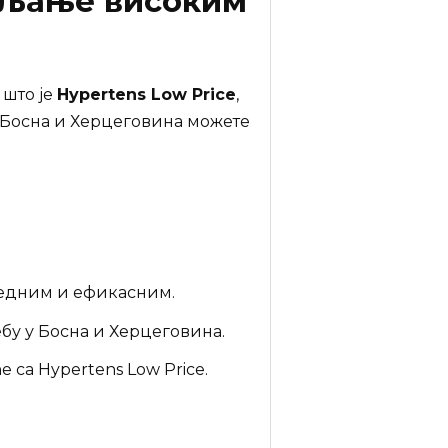
ављање високим
 што је
Hypertens Low Price
,
у Босна и Херцеговина можете
бедним и ефикасним.
ебу у Босна и Херцеговина.
 са Hypertens Low Price.