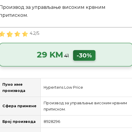
Производ за управљање високим крвним
притиском.
4.2/5
29 KM
-30%
41
Пуно име
Hypertens Low Price
производа
Производ за управљање високим крвним
Сфера примене
притиском.
Број производа
8928296