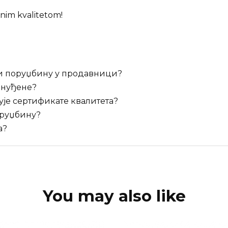
nim kvalitetom!
и поруџбину у продавници?
онуђене?
је сертификате квалитета?
оруџбину?
а?
You may also like