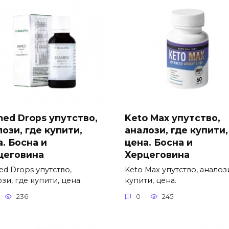
med Drops упутство,
Keto Max упутство,
ози, где купити,
аналози, где купити,
. Босна и
цена. Босна и
цеговина
Херцеговина
ed Drops упутство,
Keto Max упутство, аналози
зи, где купити, цена.
купити, цена.
236
0
245