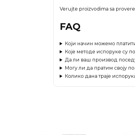
Verujte proizvodima sa provere
FAQ
Који начин можемо платит
Које методе испоруке су п
Да ли ваш производ поседу
Могу ли да пратим своју п
Колико дана траје испорук