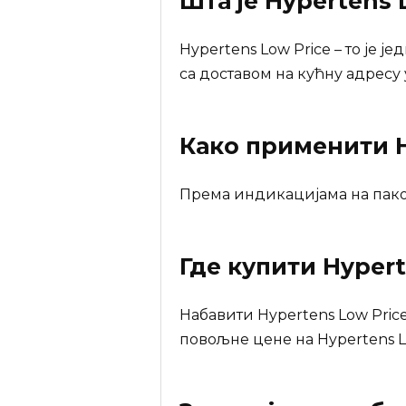
Шта је
Hypertens 
Hypertens Low Price – то је 
са доставом на кућну адресу 
Како применити H
Према индикацијама на паков
Где купити
Hypert
Набавити Hypertens Low Pric
повољне цене на Hypertens Lo