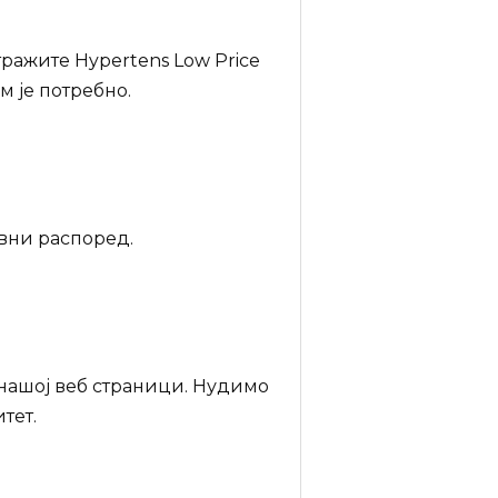
тражите Hypertens Low Price
м је потребно.
евни распоред.
 нашој веб страници. Нудимо
тет.