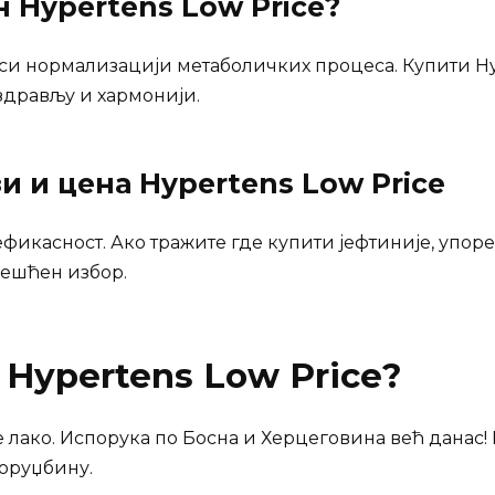
ан
Hypertens Low Price
?
си нормализацији метаболичких процеса. Купити Hyp
 здрављу и хармонији.
зи и цена
Hypertens Low Price
ефикасност. Ако тражите где купити јефтиније, упор
ешћен избор.
и
Hypertens Low Price
?
 лакo. Испорука по Босна и Херцеговина већ данас! 
оруџбину.