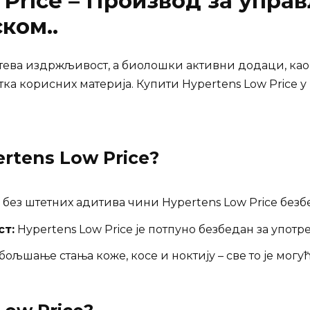
 Price – Производ за упр
ком..
тева издржљивост, а биолошки активни додаци, као
а корисних материја. Купити Hypertens Low Price 
rtens Low Price
?
 без штетних адитива чини Hypertens Low Price без
ст:
Hypertens Low Price је потпуно безбедан за употр
ољшање стања коже, косе и ноктију – све то је могуће