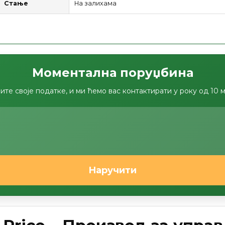
Стање
На залихама
Моментална поруџбина
ите своје податке, и ми ћемо вас контактирати у року од 10 
Наручити