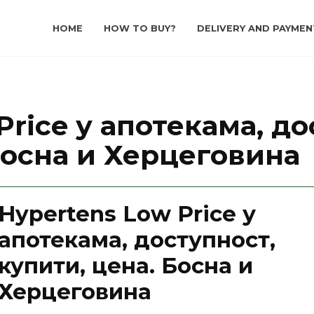
HOME
HOW TO BUY?
DELIVERY AND PAYMEN
Price у апотекама, до
Босна и Херцеговина
Hypertens Low Price у
апотекама, доступност,
купити, цена. Босна и
Херцеговина