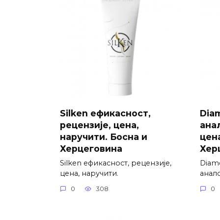
Silken ефикасност,
Dia
рецензије, цена,
анал
наручити. Босна и
цена
Херцеговина
Хер
Silken ефикасност, рецензије,
Diam
цена, наручити.
анало
0
308
0