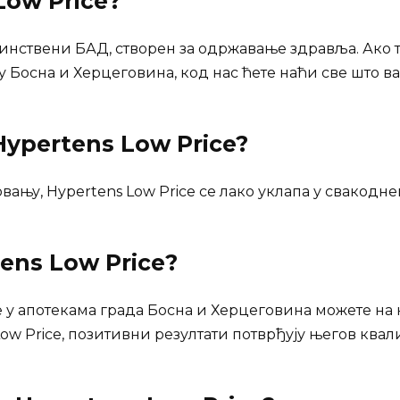
Low Price
?
јединствени БАД, створен за одржавање здравља. Ако 
у Босна и Херцеговина, код нас ћете наћи све што ва
ypertens Low Price?
ању, Hypertens Low Price се лако уклапа у свакодн
ens Low Price
?
e у апотекама града Босна и Херцеговина можете на
w Price, позитивни резултати потврђују његов квали