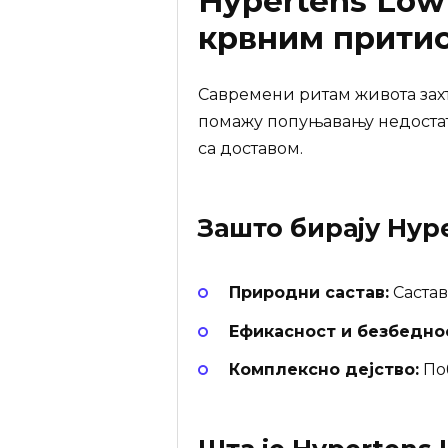
Hypertens Low
крвним притис
Савремени ритам живота зах
помажу попуњавању недостатк
са доставом.
Зашто бирају
Hype
Природни састав:
Састав
Ефикасност и безбедно
Комплексно дејство:
Поб