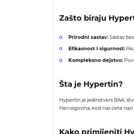
Zašto biraju
Hyper
Prirodni sastav:
Sastav bez
Efikasnost i sigurnost:
Rez
Kompleksno dejstvo:
Pove
Šta je
Hypertin
?
Hypertin je jedinstveni BAA, s
Hercegovina, kod nas ćete naći
Kako primijeniti H