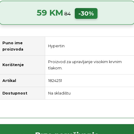
59 KM
-30%
84
Puno ime
Hypertin
proizvoda
Proizvod za upravljanje visokim krvnim
Korištenje
tlakom.
Artikal
1824251
Dostupnost
Na skladištu