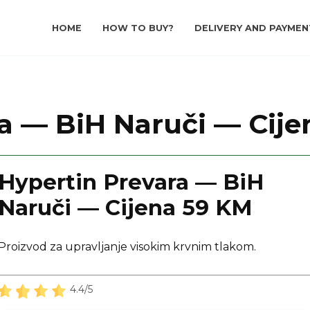
HOME
HOW TO BUY?
DELIVERY AND PAYMEN
a — BiH Naruči — Cij
Hypertin Prevara — BiH
Naruči — Cijena 59 KM
Proizvod za upravljanje visokim krvnim tlakom.
4.4/5