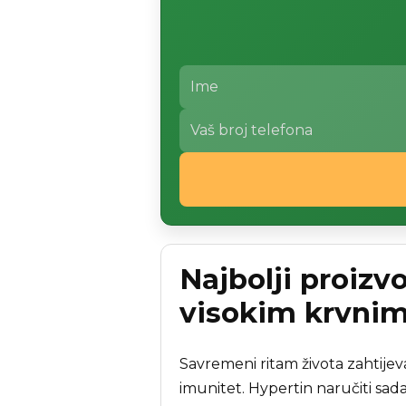
Najbolji proizv
visokim krvnim
Savremeni ritam života zahtijeva
imunitet. Hypertin naručiti sada