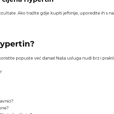
ultate. Ako tražite gdje kupiti jeftinije, uporedite ih s 
ypertin
?
koristite popuste već danas! Naša usluga nudi brz i prakt
!
avnici?
upne?