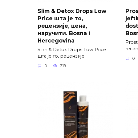
Slim & Detox Drops Low
Pros
Price шта је то,
jefti
рецензије, цена,
dost
наручити. Bosna i
Bosn
Hercegovina
Prosta
recenz
Slim & Detox Drops Low Price
шта је то, рецензије
0
0
319