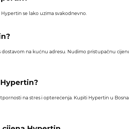
Hypertin se lako uzima svakodnevno.
in
?
 s dostavom na kućnu adresu. Nudimo pristupačnu cijenu
n
Hypertin
?
pornosti na stres i opterećenja. Kupiti Hypertin u Bosna 
i cijena
Hypertin