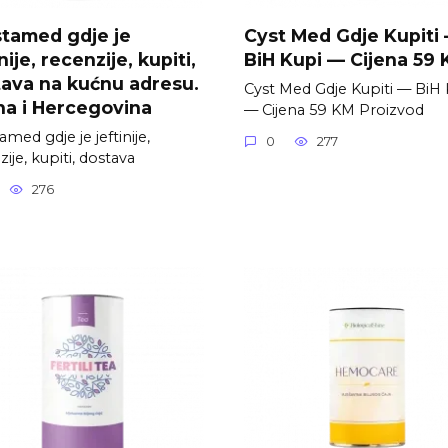
tamed gdje je
Cyst Med Gdje Kupiti
nije, recenzije, kupiti,
BiH Kupi — Cijena 59
ava na kućnu adresu.
Cyst Med Gdje Kupiti — BiH 
a i Hercegovina
— Cijena 59 KM Proizvod
med gdje je jeftinije,
0
277
ije, kupiti, dostava
276