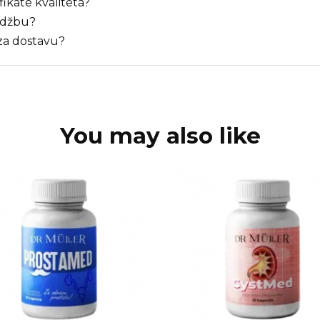
ifikate kvaliteta?
udžbu?
za dostavu?
You may also like