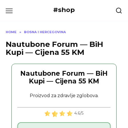
Skip
#shop
to
content
HOME
»
BOSNA I HERCEGOVINA
Nautubone Forum — BiH
Kupi — Cijena 55 KM
Nautubone Forum — BiH
Kupi — Cijena 55 KM
Proizvod za zdravlje zglobova.
4.6/5