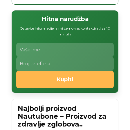
Hitna narudžba
Ostavite informacije, a mi ćemo vas kontaktirati za 10
minuta
Kupiti
Najbolji proizvod
Nautubone – Proizvod za
zdravlje zglobova..