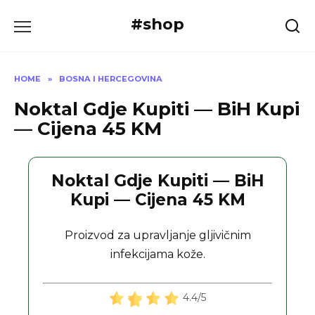
Skip
#shop
to
content
HOME
»
BOSNA I HERCEGOVINA
Noktal Gdje Kupiti — BiH Kupi
— Cijena 45 KM
Noktal Gdje Kupiti — BiH
Kupi — Cijena 45 KM
Proizvod za upravljanje gljivičnim
infekcijama kože.
4.4/5