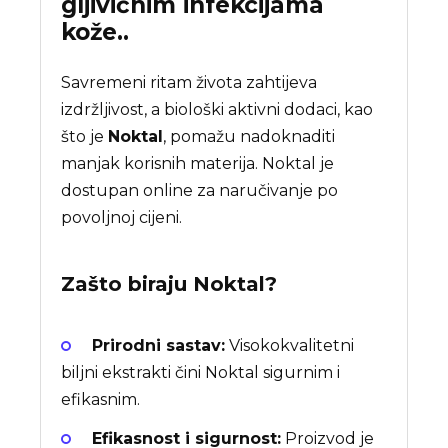
gljivičnim infekcijama
kože..
Savremeni ritam života zahtijeva
izdržljivost, a biološki aktivni dodaci, kao
što je
Noktal
, pomažu nadoknaditi
manjak korisnih materija. Noktal je
dostupan online za naručivanje po
povoljnoj cijeni.
Zašto biraju
Noktal
?
Prirodni sastav:
Visokokvalitetni
biljni ekstrakti čini Noktal sigurnim i
efikasnim.
Efikasnost i sigurnost:
Proizvod je