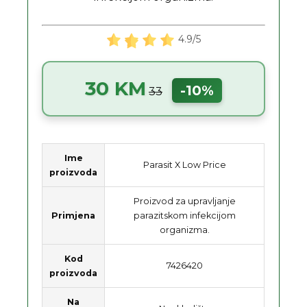
4.9/5
30 KM
-10%
33
Ime
Parasit X Low Price
proizvoda
Proizvod za upravljanje
Primjena
parazitskom infekcijom
organizma.
Kod
7426420
proizvoda
Na