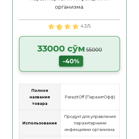
организма.
4.3/5
33000 сўм
55000
-40%
Полное
название
ParazitOff (ПаразитОфф)
товара
Продукт для управления
Использование
паразитарными
инфекциями организма.