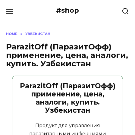
Skip
#shop
to
content
HOME
»
УЗБЕКИСТАН
ParazitOff (ПаразитОфф)
применение, цена, аналоги,
купить. Узбекистан
ParazitOff (ПаразитОфф)
применение, цена,
аналоги, купить.
Узбекистан
Продукт для управления
паразитарными инфекциями