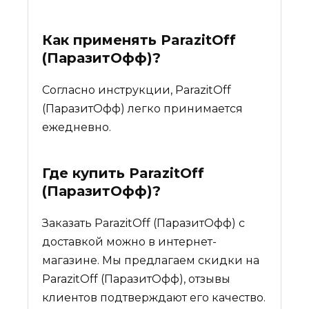
Как применять ParazitOff
(ПаразитОфф)?
Согласно инструкции, ParazitOff
(ПаразитОфф) легко принимается
ежедневно.
Где купить
ParazitOff
(ПаразитОфф)
?
Заказать ParazitOff (ПаразитОфф) с
доставкой можно в интернет-
магазине. Мы предлагаем скидки на
ParazitOff (ПаразитОфф), отзывы
клиентов подтверждают его качество.