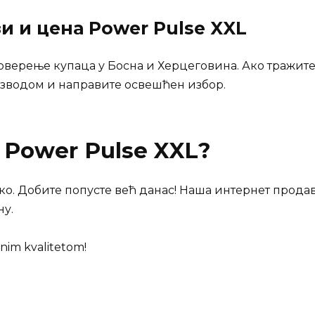
зи и цена
Power Pulse XXL
поверење купаца у Босна и Херцеговина. Ако тражите
зводом и направите освешћен избор.
и
Power Pulse XXL
?
кo. Добите попусте већ данас! Наша интернет прода
у.
nim kvalitetom!