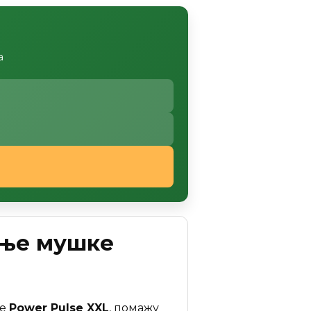
а
ање мушке
је
Power Pulse XXL
, помажу