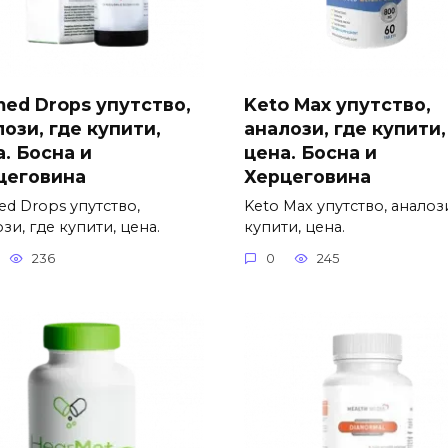
med Drops упутство,
Keto Max упутство,
ози, где купити,
аналози, где купити,
. Босна и
цена. Босна и
цеговина
Херцеговина
ed Drops упутство,
Keto Max упутство, аналози
зи, где купити, цена.
купити, цена.
236
0
245