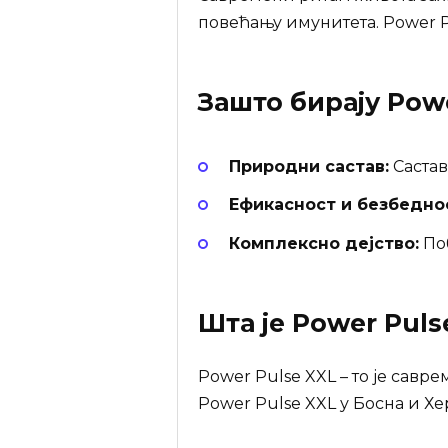
повећању имунитета. Power P
Зашто бирају
Powe
Природни састав:
Састав
Ефикасност и безбедно
Комплексно дејство:
Поб
Шта је
Power Puls
Power Pulse XXL – то је сав
Power Pulse XXL у Босна и Хе