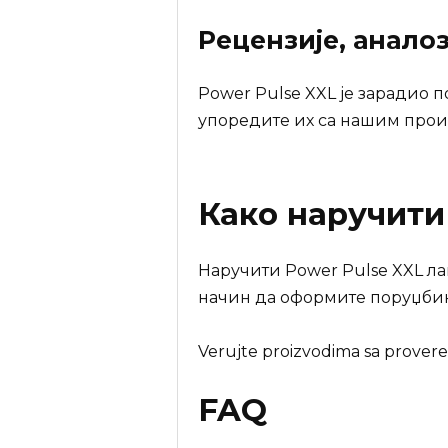
Рецензије, анало
Power Pulse XXL је зарадио 
упоредите их са нашим прои
Како наручит
Наручити Power Pulse XXL ла
начин да оформите поруџбин
Verujte proizvodima sa provere
FAQ