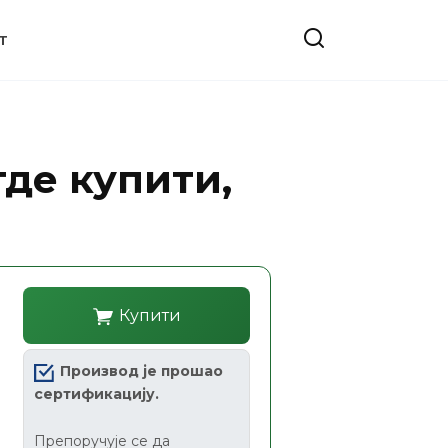
T
где купити,
Купити
Производ је прошао
сертификацију.
Препоручује се да