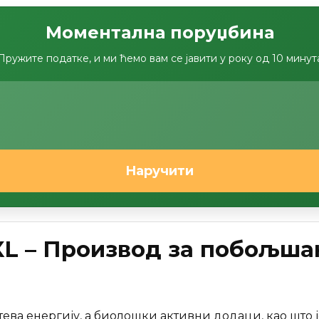
Моментална поруџбина
Пружите податке, и ми ћемо вам се јавити у року од 10 минут
Наручити
XL – Производ за побољш
ева енергију, а биолошки активни додаци, као што 