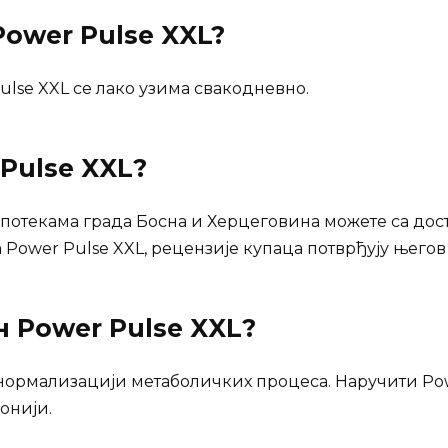
ower Pulse XXL?
lse XXL се лако узима свакодневно.
Pulse XXL
?
апотекама града Босна и Херцеговина можете са дост
Power Pulse XXL, рецензије купаца потврђују његов 
ан
Power Pulse XXL
?
нормализацији метаболичких процеса. Наручити Powe
монији.