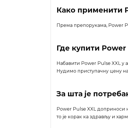
Како применити P
Према препорукама, Power Pu
Где купити
Power 
Набавити Power Pulse XXL у 
Нудимо приступачну цену на 
За шта је потреб
Power Pulse XXL доприноси 
то је корак ка здрављу и хар