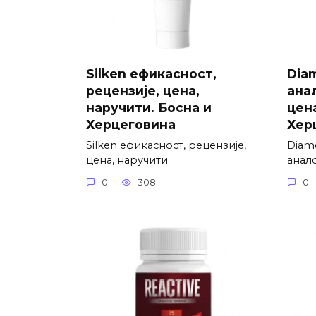
Silken ефикасност,
Dia
рецензије, цена,
анал
наручити. Босна и
цена
Херцеговина
Хер
Silken ефикасност, рецензије,
Diam
цена, наручити.
анало
0
308
0