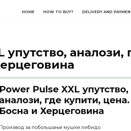
HOME
HOW TO BUY?
DELIVERY AND PAYMEN
L упутство, аналози, 
Херцеговина
Power Pulse XXL упутство,
аналози, где купити, цена.
Босна и Херцеговина
Производ за побољшање мушке либидо.