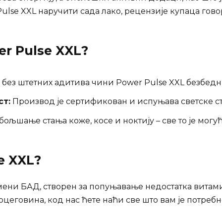
ulse XXL наручити сада лако, рецензије купаца гово
r Pulse XXL
?
 без штетних адитива чини Power Pulse XXL безбед
ст:
Производ је сертификован и испуњава светске с
ољшање стања коже, косе и ноктију – све то је могућ
e XXL
?
ремени БАД, створен за попуњавање недостатка витам
рцеговина, код нас ћете наћи све што вам је потребн