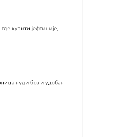
 где купити јефтиније,
вница нуди брз и удобан