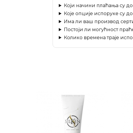
Који начини плаћања су д
Које опције испоруке су д
Има ли ваш производ серт
Постоји ли могућност пра
Колико времена траје исп