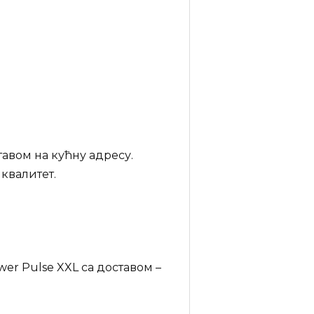
авом на кућну адресу.
квалитет.
r Pulse XXL са доставом –