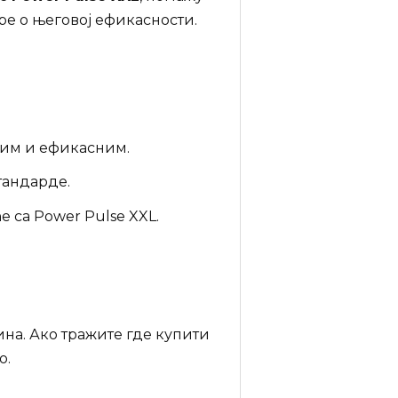
ре о његовој ефикасности.
ним и ефикасним.
тандарде.
е са Power Pulse XXL.
ина. Ако тражите где купити
о.