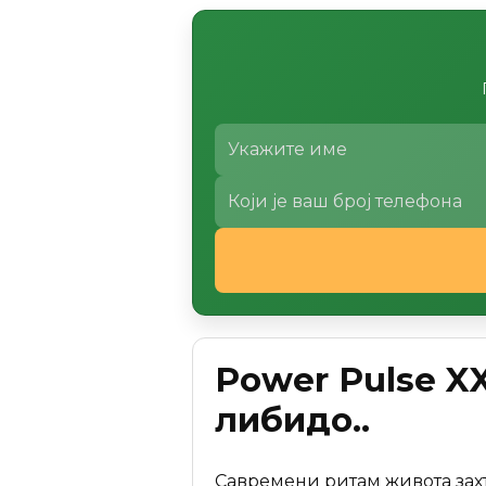
Power Pulse X
либидо..
Савремени ритам живота захт