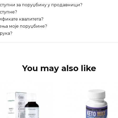
оступни за поруџбину у продавници?
оступне?
ификате квалитета?
ћења моје поруџбине?
орука?
You may also like