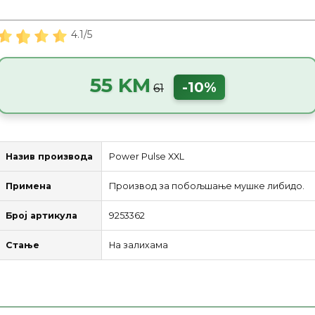
4.1/5
55 KM
-10%
61
Назив производа
Power Pulse XXL
Примена
Производ за побољшање мушке либидо.
Број артикула
9253362
Стање
На залихама