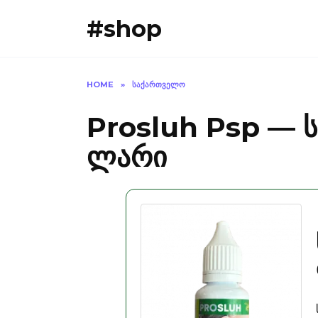
Skip
#shop
to
content
HOME
»
ᲡᲐᲥᲐᲠᲗᲕᲔᲚᲝ
Prosluh Psp — 
ლარი