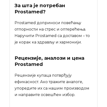
За шта је потребан
Prostamed
?
Prostamed доприноси повећању
отпорности на стрес и оптерећења.
Наручити Prostamed са доставом – то
је корак ка здрављу и хармонији.
Рецензије, аналози и цена
Prostamed
Рецензије купаца потврђују
ефикасност. Ако тражите аналоге,
упоредите их са нашим производом
и направите освешћен избор.