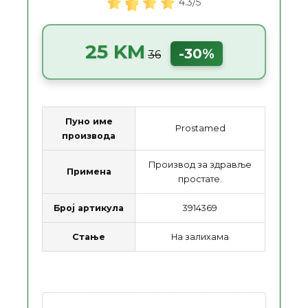
4.3/5
25 KM
-30%
36
Пуно име
Prostamed
производа
Производ за здравље
Примена
простате.
Број артикула
3914369
Стање
На залихама