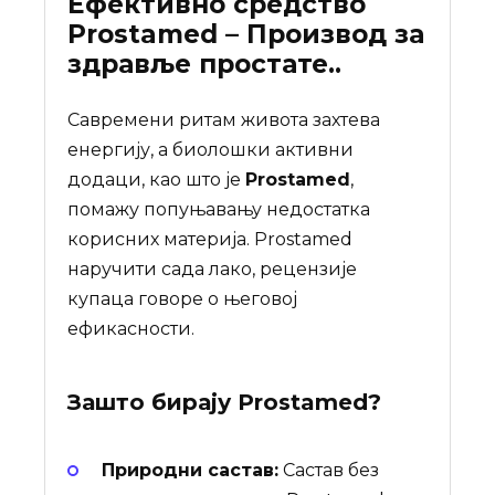
Ефективно средство
Prostamed – Производ за
здравље простате..
Савремени ритам живота захтева
енергију, а биолошки активни
додаци, као што је
Prostamed
,
помажу попуњавању недостатка
корисних материја. Prostamed
наручити сада лако, рецензије
купаца говоре о његовој
ефикасности.
Зашто бирају
Prostamed
?
Природни састав:
Састав без