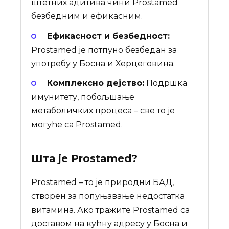
штетних адитива чини Prostamed
безбедним и ефикасним.
Ефикасност и безбедност:
Prostamed је потпуно безбедан за
употребу у Босна и Херцеговина.
Комплексно дејство:
Подршка
имунитету, побољшање
метаболичких процеса – све то је
могуће са Prostamed.
Шта је
Prostamed
?
Prostamed – то је природни БАД,
створен за попуњавање недостатка
витамина. Ако тражите Prostamed са
доставом на кућну адресу у Босна и