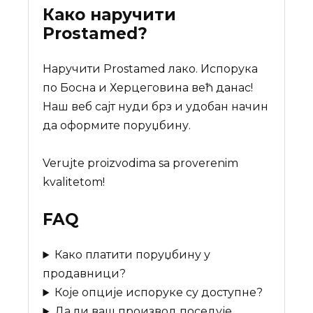
Како наручити
Prostamed
?
Наручити Prostamed лакo. Испорука
по Босна и Херцеговина већ данас!
Наш веб сајт нуди брз и удобан начин
да оформите поруџбину.
Verujte proizvodima sa proverenim
kvalitetom!
FAQ
Како платити поруџбину у
продавници?
Које опције испоруке су доступне?
Да ли ваш производ поседује