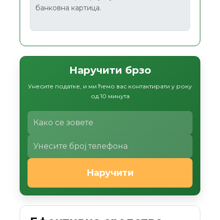
банковна картица.
Наручити брзо
Унесите податке, и ми ћемо вас контактирати у року
од 10 минута
Наручити