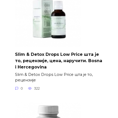
Slim & Detox Drops Low Price шта је
то, рецензије, цена, наручити. Bosna
i Hercegovina
Slim & Detox Drops Low Price шта је то,
рецензије
0
322