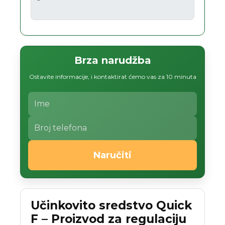
Brza narudžba
Ostavite informacije, i kontaktirat ćemo vas za 10 minuta
Naručiti
Učinkovito sredstvo Quick
F – Proizvod za regulaciju