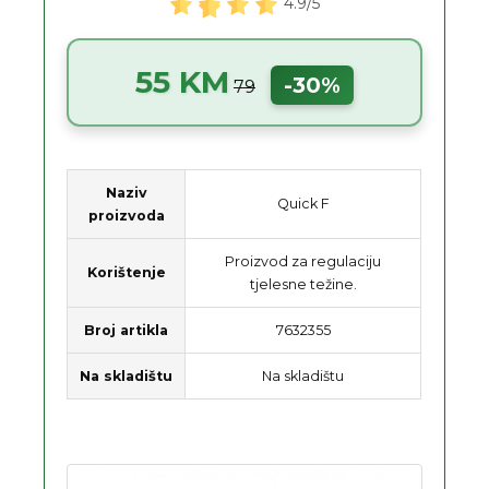
4.9/5
55 KM
-30%
79
Naziv
Quick F
proizvoda
Proizvod za regulaciju
Korištenje
tjelesne težine.
Broj artikla
7632355
Na skladištu
Na skladištu