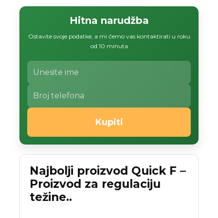
Hitna narudžba
Ostavite svoje podatke, a mi ćemo vas kontaktirati u roku
od 10 minuta
Kupiti
Najbolji proizvod Quick F –
Proizvod za regulaciju
težine..