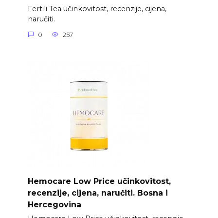
Fertili Tea učinkovitost, recenzije, cijena,
naručiti.
0
257
Hemocare Low Price učinkovitost,
recenzije, cijena, naručiti. Bosna i
Hercegovina