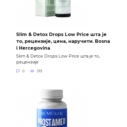
Slim & Detox Drops Low Price шта је
то, рецензије, цена, наручити. Bosna
i Hercegovina
Slim & Detox Drops Low Price шта је то,
рецензије
0
319