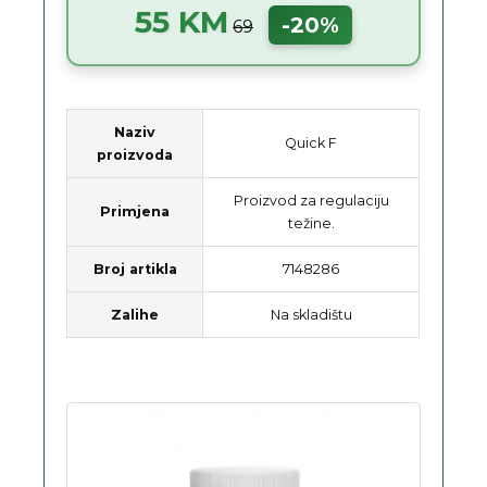
55 KM
-20%
69
Naziv
Quick F
proizvoda
Proizvod za regulaciju
Primjena
težine.
Broj artikla
7148286
Zalihe
Na skladištu