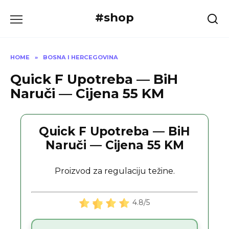
Skip
#shop
to
content
HOME
»
BOSNA I HERCEGOVINA
Quick F Upotreba — BiH
Naruči — Cijena 55 KM
Quick F Upotreba — BiH
Naruči — Cijena 55 KM
Proizvod za regulaciju težine.
4.8/5