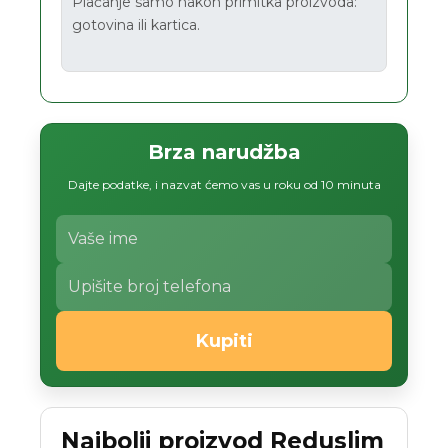
Plaćanje samo nakon primitka proizvoda:
gotovina ili kartica.
Brza narudžba
Dajte podatke, i nazvat ćemo vas u roku od 10 minuta
Kupiti
Najbolji proizvod Reduslim