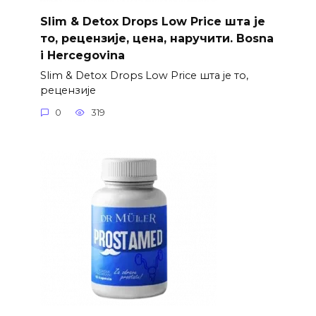
Slim & Detox Drops Low Price шта је
то, рецензије, цена, наручити. Bosna
i Hercegovina
Slim & Detox Drops Low Price шта је то,
рецензије
0
319