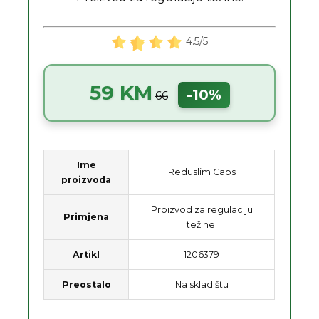
4.5/5
59 KM
-10%
66
Ime
Reduslim Caps
proizvoda
Proizvod za regulaciju
Primjena
težine.
Artikl
1206379
Preostalo
Na skladištu