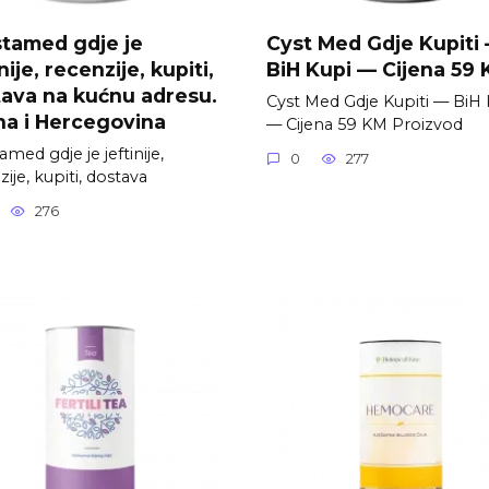
tamed gdje je
Cyst Med Gdje Kupiti
nije, recenzije, kupiti,
BiH Kupi — Cijena 59
ava na kućnu adresu.
Cyst Med Gdje Kupiti — BiH 
a i Hercegovina
— Cijena 59 KM Proizvod
med gdje je jeftinije,
0
277
ije, kupiti, dostava
276