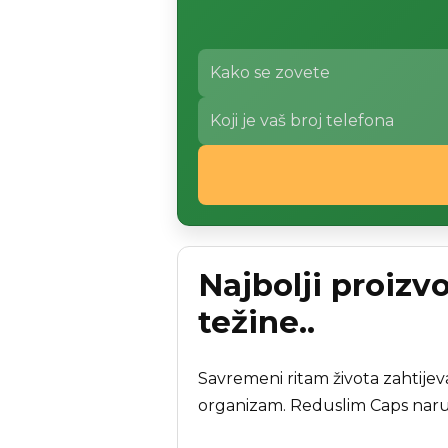
Najbolji proizv
težine..
Savremeni ritam života zahtijeva 
organizam. Reduslim Caps naruči