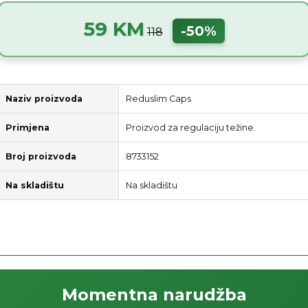
59 KM
-50%
118
Naziv proizvoda
Reduslim Caps
Primjena
Proizvod za regulaciju težine.
Broj proizvoda
8733152
Na skladištu
Na skladištu
Momentna narudžba