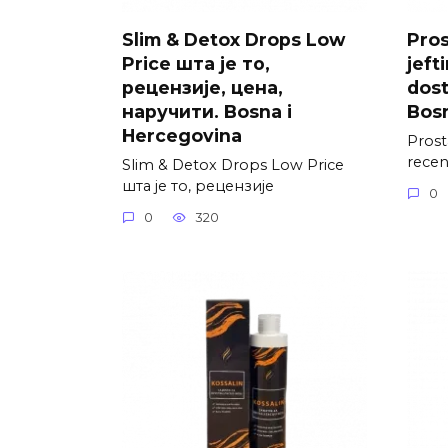
Slim & Detox Drops Low
Pros
Price шта је то,
jefti
рецензије, цена,
dost
наручити. Bosna i
Bosn
Hercegovina
Prosta
recenz
Slim & Detox Drops Low Price
шта је то, рецензије
0
0
320