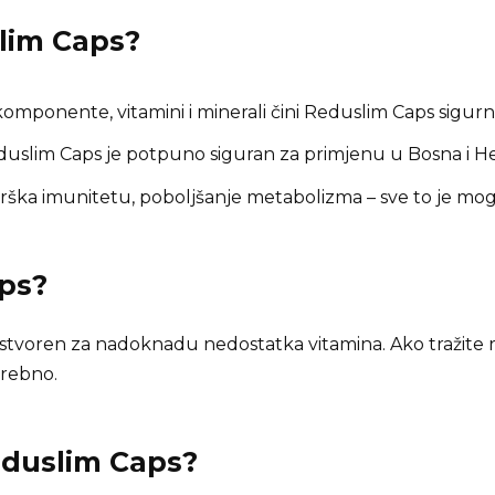
lim Caps
?
omponente, vitamini i minerali čini Reduslim Caps sigurni
uslim Caps je potpuno siguran za primjenu u Bosna i H
ška imunitetu, poboljšanje metabolizma – sve to je mo
ps
?
 stvoren za nadoknadu nedostatka vitamina. Ako tražite 
trebno.
eduslim Caps?