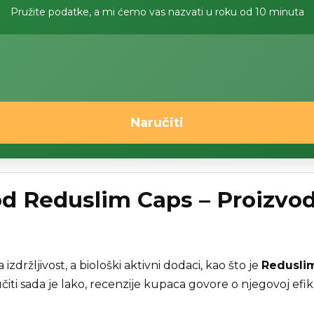
Pružite podatke, a mi ćemo vas nazvati u roku od 10 minuta
Naručiti
od Reduslim Caps – Proizvod
izdržljivost, a biološki aktivni dodaci, kao što je
Redusli
ti sada je lako, recenzije kupaca govore o njegovoj efik