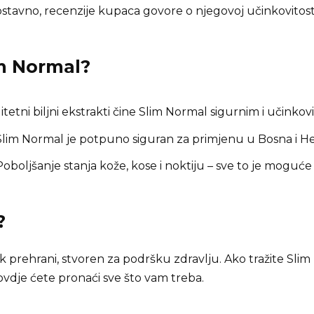
stavno, recenzije kupaca govore o njegovoj učinkovitosti
m Normal
?
tetni biljni ekstrakti čine Slim Normal sigurnim i učinkovi
lim Normal je potpuno siguran za primjenu u Bosna i H
oboljšanje stanja kože, kose i noktiju – sve to je moguće
?
 prehrani, stvoren za podršku zdravlju. Ako tražite Sl
ovdje ćete pronaći sve što vam treba.