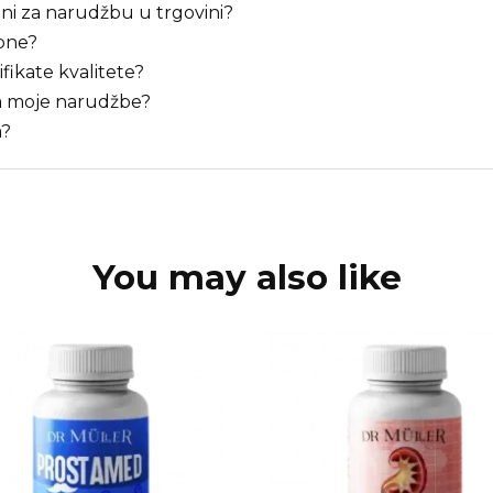
pni za narudžbu u trgovini?
upne?
ifikate kvalitete?
ja moje narudžbe?
a?
You may also like