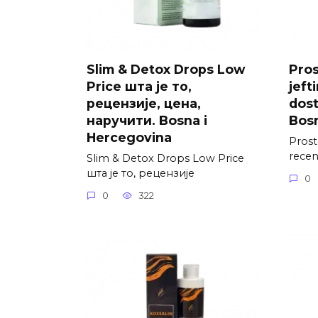
Slim & Detox Drops Low
Pros
Price шта је то,
jefti
рецензије, цена,
dost
наручити. Bosna i
Bosn
Hercegovina
Prosta
recenz
Slim & Detox Drops Low Price
шта је то, рецензије
0
0
322