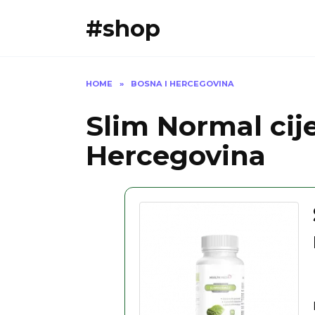
Skip
#shop
to
content
HOME
»
BOSNA I HERCEGOVINA
Slim Normal cije
Hercegovina