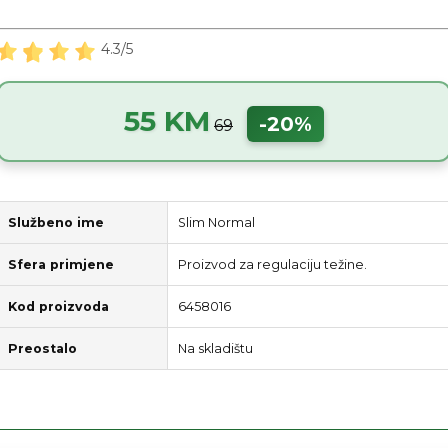
4.3/5
55 KM
-20%
69
Službeno ime
Slim Normal
Sfera primjene
Proizvod za regulaciju težine.
Kod proizvoda
6458016
Preostalo
Na skladištu