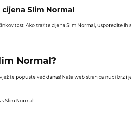
i cijena
Slim Normal
kovitost. Ako tražite cijena Slim Normal, usporedite ih 
lim Normal
?
svježite popuste već danas! Naša web stranica nudi brz i 
s s Slim Normal!