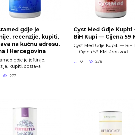
tamed gdje je
Cyst Med Gdje Kupiti
nije, recenzije, kupiti,
BiH Kupi — Cijena 59
ava na kućnu adresu.
Cyst Med Gdje Kupiti — BiH 
a i Hercegovina
— Cijena 59 KM Proizvod
med gdje je jeftinije,
0
278
ije, kupiti, dostava
277