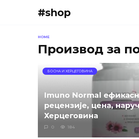
Skip
#shop
to
content
HOME
Производ за п
БОСНА И ХЕРЦЕГОВИНА
Imuno Normal ефикасн
рецензије, цена, нару
Херцеговина
0
184