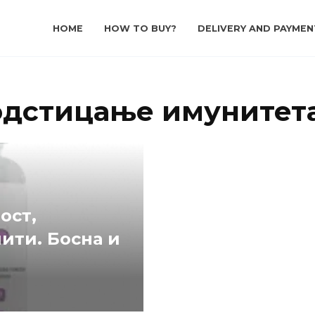
HOME
HOW TO BUY?
DELIVERY AND PAYMEN
одстицање имунитета
ост,
чити. Босна и