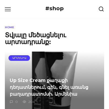
Skip
#shop
to
content
HOME
Տվյալը մեծացնելու
արտադրանք:
ԱՐՄԵՆԻԱ
Up Size Cream քաղաքի
դեղատներում, գին, գնել առանց
բաղադրատոմսի. Արմենիա
0
204