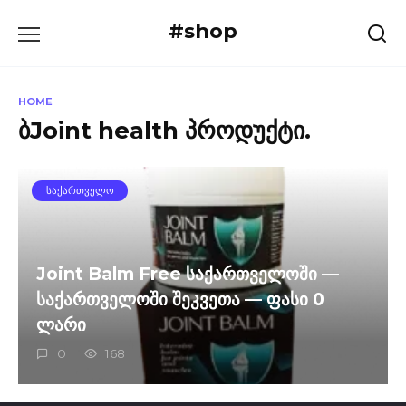
Skip
#shop
to
content
HOME
ბJoint health პროდუქტი.
ᲡᲐᲥᲐᲠᲗᲕᲔᲚᲝ
Joint Balm Free საქართველოში —
საქართველოში შეკვეთა — ფასი 0
ლარი
0
168