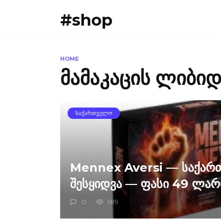
Skip
#shop
to
content
HOME
მამაკაცის ლიბი
ᲡᲐᲥᲐᲠᲗᲕᲔᲚᲝ
Mennex Aversi — საქარ
შესყიდვა — ფასი 49 ლარ
0
189