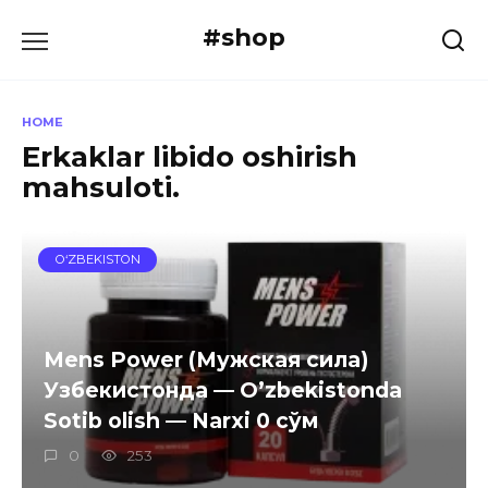
Skip
#shop
to
content
HOME
Erkaklar libido oshirish
mahsuloti.
O‘ZBEKISTON
Mens Power (Мужская сила)
Узбекистонда — O’zbekistonda
Sotib olish — Narxi 0 сўм
0
253