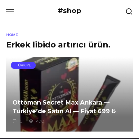
Skip
#shop
to
content
HOME
Erkek libido artırıcı ürün.
TÜRKIYE
Ottoman Secret Max Ankara —
Türkiye’de Satın Al — Fiyat 699 ₺
0
490